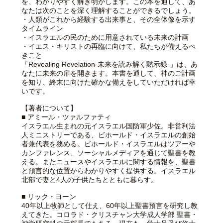
を、わかりやすく解き明かします。この本を通して、あ
なたは次のことを深く理解することができるでしょう。
・人類がこれから経験する出来事と、その全体像を示す
タイムライン
・イスラエルの民のために用意されている未来の計画
・イエス・キリストの再臨に向けて、私たちが備えるべ
きこと
「Revealing Revelation-未来を読み解く黙示録-」は、あ
なたに未来の扉を開きます。本書を通して、神のご計画
を知り、終末に向けた確かな備えをしていただければ幸
いです。
【著者について】
■ アミール・ツァルファティ
イスラエル生まれの元イスラエル国防軍少佐。非営利法
人ミニストリーである、ビホールド・イスラエルの創始
者兼代表を務める。ビホールド・イスラエルはツアーや
カンファレンス、ソーシャルメディアを通じて聖書を教
える。またニュースやイスラエルに関する情報を、聖書
と預言的な位置からわかりやすく提供する。イスラエル
北部で妻と4人の子供たちとともに暮らす。
■ リック・ヨーン
40年以上牧師として仕え、60年以上聖書預言を研究し教
えてきた。コロラド・クリスチャン大学成人学部 聖書・